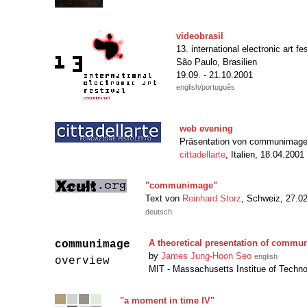
videobrasil
13. international electronic art fes
São Paulo, Brasilien
19.09. - 21.10.2001
english/português
web evening
Präsentation von communimage 
cittadellarte
, Italien, 18.04.2001
"communimage"
Text von
Reinhard Storz
, Schweiz, 27.0
deutsch
A theoretical presentation of comm
communimage
by
James Jung-Hoon Seo
english
overview
MIT - Massachusetts Institue of Techn
"a moment in time IV"