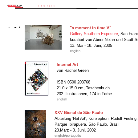
"a moment in time V"
Gallery Southern Exposure
, San Fran
kuratiert von Abner Nolan und Scott S
13. Mai - 18. Juni, 2005
english
Internet Art
von Rachel Green
ISBN 0500 203768
21.0 x 15.0 cm, Taschenbuch
232 Illustrationen, 174 in Farbe
english
XXV Bienal de São Paulo
Abteilung 'Net Art', Konzeption: Rudolf Frielin
Parque Ibirapuera, São Paulo, Brazil
23.März - 3. Juni, 2002
english/português