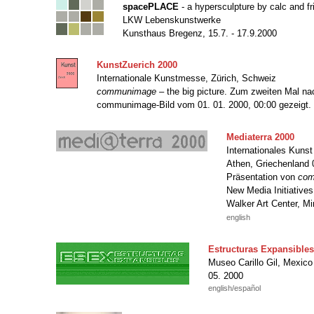
spacePLACE
- a hypersculpture by calc and fr
LKW Lebenskunstwerke
Kunsthaus Bregenz, 15.7. - 17.9.2000
KunstZuerich 2000
Internationale Kunstmesse, Zürich, Schweiz
communimage
– the big picture. Zum zweiten Mal na
communimage-Bild vom 01. 01. 2000, 00:00 gezeigt.
Mediaterra 2000
Internationales Kunst
Athen, Griechenland 0
Präsentation von
com
New Media Initiatives
Walker Art Center, M
english
Estructuras Expansibles
Museo Carillo Gil, Mexico
05. 2000
english/español