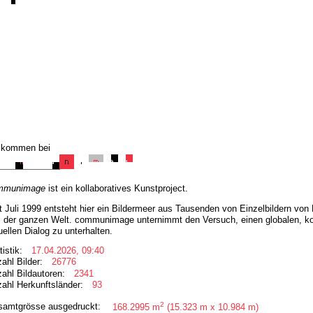
lkommen bei
mmunimage
ist ein kollaboratives Kunstproject.
t Juli 1999 entsteht hier ein Bildermeer aus Tausenden von Einzelbildern vo
 der ganzen Welt. communimage unternimmt den Versuch, einen globalen, kol
uellen Dialog zu unterhalten.
tistik:
17.04.2026, 09:40
ahl Bilder:
26776
ahl Bildautoren:
2341
ahl Herkunftsländer:
93
2
samtgrösse ausgedruckt:
168.2995 m
(15.323 m x 10.984 m)