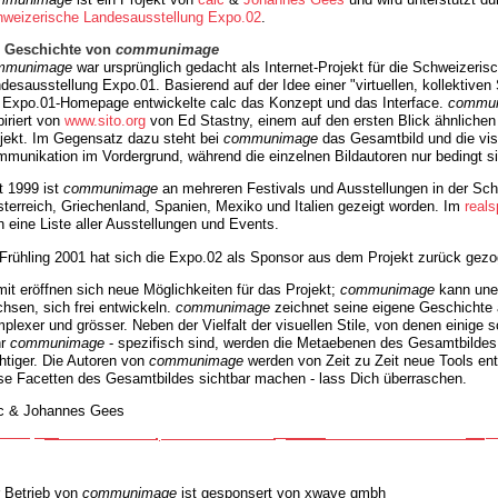
weizerische Landesausstellung Expo.02
.
e Geschichte von
communimage
mmunimage
war ursprünglich gedacht als Internet-Projekt für die Schweizeris
desausstellung Expo.01. Basierend auf der Idee einer "virtuellen, kollektiven 
 Expo.01-Homepage entwickelte calc das Konzept und das Interface.
commu
piriert von
www.sito.org
von Ed Stastny, einem auf den ersten Blick ähnlichen 
jekt. Im Gegensatz dazu steht bei
communimage
das Gesamtbild und die vis
munikation im Vordergrund, während die einzelnen Bildautoren nur bedingt si
t 1999 ist
communimage
an mehreren Festivals und Ausstellungen in der Sch
terreich, Griechenland, Spanien, Mexiko und Italien gezeigt worden. Im
real
h eine Liste aller Ausstellungen und Events.
Frühling 2001 hat sich die Expo.02 als Sponsor aus dem Projekt zurück gezo
it eröffnen sich neue Möglichkeiten für das Projekt;
communimage
kann unen
hsen, sich frei entwickeln.
communimage
zeichnet seine eigene Geschichte a
plexer und grösser. Neben der Vielfalt der visuellen Stile, von denen einige s
hr
communimage
- spezifisch sind, werden die Metaebenen des Gesamtbilde
htiger. Die Autoren von
communimage
werden von Zeit zu Zeit neue Tools ent
se Facetten des Gesamtbildes sichtbar machen - lass Dich überraschen.
c & Johannes Gees
 Betrieb von
communimage
ist gesponsert von xwave gmbh