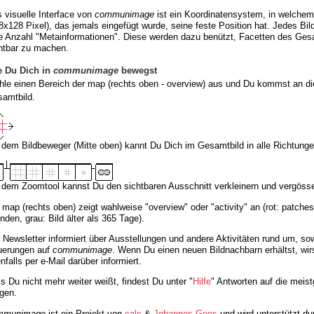
 visuelle Interface von
communimage
ist ein Koordinatensystem, in welchem
8x128 Pixel), das jemals eingefügt wurde, seine feste Position hat. Jedes Bil
e Anzahl "Metainformationen". Diese werden dazu benützt, Facetten des Ges
htbar zu machen.
e Du Dich in
communimage
bewegst
le einen Bereich der map (rechts oben - overview) aus und Du kommst an di
amtbild.
 dem Bildbeweger (Mitte oben) kannt Du Dich im Gesamtbild in alle Richtung
 dem Zoomtool kannst Du den sichtbaren Ausschnitt verkleinern und vergösse
 map (rechts oben) zeigt wahlweise "overview" oder "activity" an (rot: patches
nden, grau: Bild älter als 365 Tage).
 Newsletter informiert über Ausstellungen und andere Aktivitäten rund um, so
uerungen auf
communimage
. Wenn Du einen neuen Bildnachbarn erhältst, wir
nfalls per e-Mail darüber informiert.
ls Du nicht mehr weiter weißt, findest Du unter "
Hilfe
" Antworten auf die meist
gen.
mmunimage
ist ein Projekt von
calc
&
Johannes Gees
und wird unterstützt du