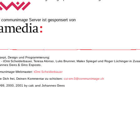
r
communimage
Server ist gesponsert von
zept, Design und Programmierung:
c
- tOmi Scheiderbauer, Teresa Alonso, Luks Brunner, Malex Spiegel und Roger Lüchinger in Zus
annes Gees & Gino Esposto.
munimage
-Webmaster:
tOmi Scheiderbauer
e Dich frei, Deinen Kommentar zu schicken:
cui-sm-3@communimage.ch
999, 2000, 2001 by calc and Johannes Gees